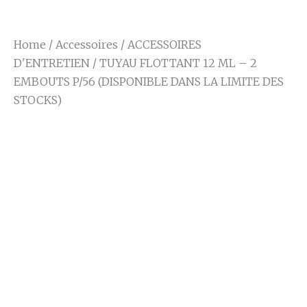
Home
/
Accessoires
/
ACCESSOIRES
D'ENTRETIEN
/ TUYAU FLOTTANT 12 ML – 2
EMBOUTS P/56 (DISPONIBLE DANS LA LIMITE DES
STOCKS)
TUYAU FLOTTANT
12 ML – 2 EMBOUTS
P/56 (DISPONIBLE
DANS LA LIMITE
DES STOCKS)