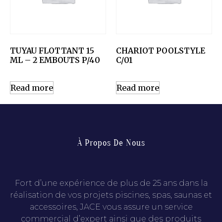
TUYAU FLOTTANT 15
CHARIOT POOLSTYLE
ML – 2 EMBOUTS P/40
C/01
Read more
Read more
À Propos De Nous
Fort d’une expérience de plus de 25 ans dans la
réalisation de vos projets piscines, spas, saunas et
accessoires, JACE vous assure un service
commercial d’expert ainsi que des produits